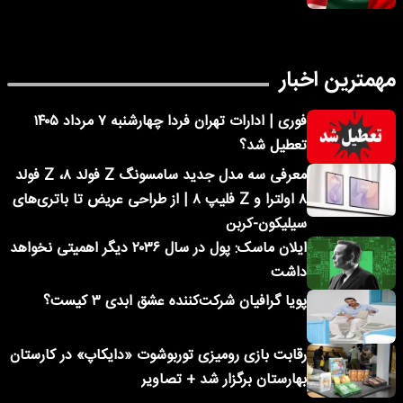
مهمترین اخبار
فوری | ادارات تهران فردا چهارشنبه ۷ مرداد ۱۴۰۵
تعطیل شد؟
معرفی سه مدل جدید سامسونگ Z فولد ۸، Z فولد
۸ اولترا و Z فلیپ ۸ | از طراحی عریض تا باتری‌های
سیلیکون-کربن
ایلان ماسک: پول در سال ۲۰۳۶ دیگر اهمیتی نخواهد
داشت
پویا گرافیان شرکت‌کننده عشق ابدی ۳ کیست؟
رقابت بازی رومیزی توربوشوت «دایکاپ» در کارستان
بهارستان برگزار شد + تصاویر