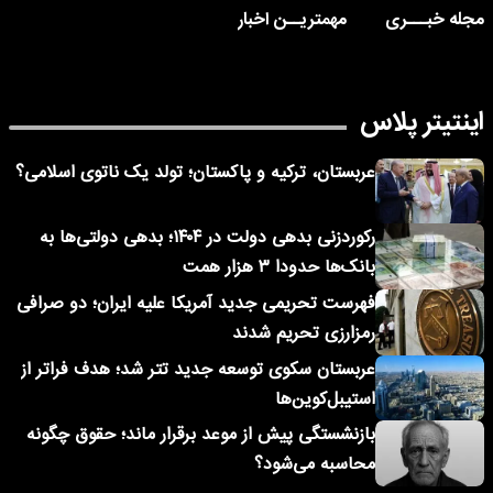
مجله خبـــری
مهمتریــن اخبار
اینتیتر پلاس
عربستان، ترکیه و پاکستان؛ تولد یک ناتوی اسلامی؟
رکوردزنی بدهی دولت در ۱۴۰۴؛ بدهی دولتی‌ها به
بانک‌ها حدودا ۳ هزار همت
فهرست تحریمی جدید آمریکا علیه ایران؛ دو صرافی
رمزارزی تحریم شدند
عربستان سکوی توسعه جدید تتر شد؛ هدف فراتر از
استیبل‌کوین‌ها
بازنشستگی پیش از موعد برقرار ماند؛ حقوق چگونه
محاسبه می‌شود؟