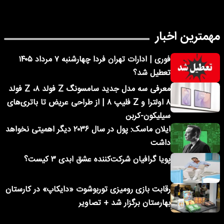
مهمترین اخبار
فوری | ادارات تهران فردا چهارشنبه ۷ مرداد ۱۴۰۵
تعطیل شد؟
معرفی سه مدل جدید سامسونگ Z فولد ۸، Z فولد
۸ اولترا و Z فلیپ ۸ | از طراحی عریض تا باتری‌های
سیلیکون-کربن
ایلان ماسک: پول در سال ۲۰۳۶ دیگر اهمیتی نخواهد
داشت
پویا گرافیان شرکت‌کننده عشق ابدی ۳ کیست؟
رقابت بازی رومیزی توربوشوت «دایکاپ» در کارستان
بهارستان برگزار شد + تصاویر