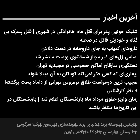
آخرین اخبار
شلیک خونین پدر برای قتل عام خانوادگی در شهرری | قتل پسرک بی
گناه و خودزنی قاتل در صحنه
داروهای کمیاب به جای داروخانه در دست دلالان
اسامی ژل‌های غیر مجاز شستشوی پوست منتشر شد
دستگیری سارقان اماکن خصوصی در مجیدیه تهران
بیماری‌ای که کسی فکر نمی‌کند کودکان به آن مبتلا شوند
عجیب ترین درخواست طلاق نوعروس تهرانی از داماد بخت برگشته!
+ نظر کارشناس
زمان واریز حقوق مرداد ماه بازنشستگان اعلام شد | بازنشستگان در
این تاریخ‌ها منتظر باشند
اینتین
توسعه برند
دنیای برند
برندسازی
پرسون
کلبه سرگرمی
کارستان بهارستان
کولاک
نظمی نوین