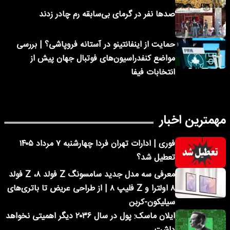
صدها نفر در گرمای بی‌سابقه رم چادر زدند
حمایت از اینفانتینو در آستانه فروپاشی؟ | بررسی
مواضع کنفدراسیون‌های فوتبال جهان پیش از
انتخابات فیفا
مهمترین اخبار
فوری | ادارات تهران فردا چهارشنبه ۷ مرداد ۱۴۰۵
تعطیل شد؟
معرفی سه مدل جدید سامسونگ Z فولد ۸، Z فولد
۸ اولترا و Z فلیپ ۸ | از طراحی عریض تا باتری‌های
سیلیکون-کربن
ایلان ماسک: پول در سال ۲۰۳۶ دیگر اهمیتی نخواهد