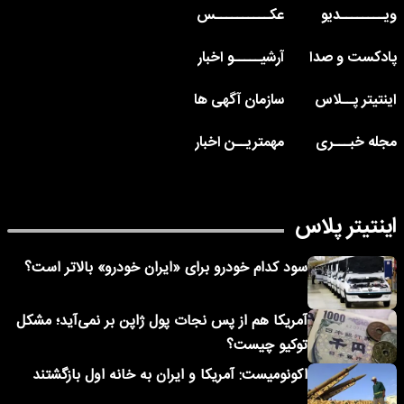
ویــــــــدیو
عکــــــــــس
پادکست و صدا
آرشیـــــو اخبار
اینتیتر پــلاس
سازمان آگهی ها
مجله خبـــری
مهمتریــن اخبار
اینتیتر پلاس
سود کدام خودرو برای «ایران خودرو» بالاتر است؟
آمریکا هم از پس نجات پول ژاپن بر نمی‌آید؛ مشکل
توکیو چیست؟
اکونومیست: آمریکا و ایران به خانه اول بازگشتند