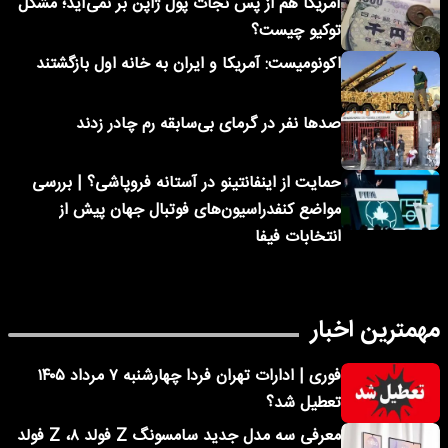
آمریکا هم از پس نجات پول ژاپن بر نمی‌آید؛ مشکل
توکیو چیست؟
اکونومیست: آمریکا و ایران به خانه اول بازگشتند
صدها نفر در گرمای بی‌سابقه رم چادر زدند
حمایت از اینفانتینو در آستانه فروپاشی؟ | بررسی
مواضع کنفدراسیون‌های فوتبال جهان پیش از
انتخابات فیفا
مهمترین اخبار
فوری | ادارات تهران فردا چهارشنبه ۷ مرداد ۱۴۰۵
تعطیل شد؟
معرفی سه مدل جدید سامسونگ Z فولد ۸، Z فولد