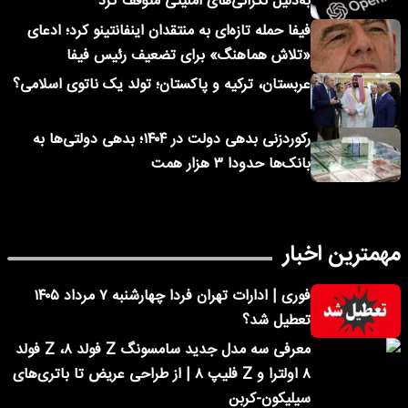
به‌دلیل نگرانی‌های امنیتی متوقف کرد
فیفا حمله تازه‌ای به منتقدان اینفانتینو کرد؛ ادعای
«تلاش هماهنگ» برای تضعیف رئیس فیفا
عربستان، ترکیه و پاکستان؛ تولد یک ناتوی اسلامی؟
رکوردزنی بدهی دولت در ۱۴۰۴؛ بدهی دولتی‌ها به
بانک‌ها حدودا ۳ هزار همت
مهمترین اخبار
فوری | ادارات تهران فردا چهارشنبه ۷ مرداد ۱۴۰۵
تعطیل شد؟
معرفی سه مدل جدید سامسونگ Z فولد ۸، Z فولد
۸ اولترا و Z فلیپ ۸ | از طراحی عریض تا باتری‌های
سیلیکون-کربن