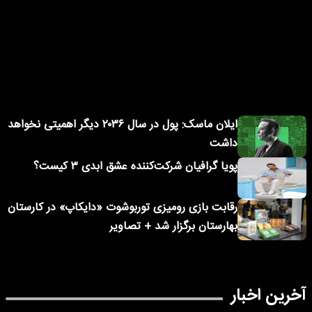
ایلان ماسک: پول در سال ۲۰۳۶ دیگر اهمیتی نخواهد
داشت
پویا گرافیان شرکت‌کننده عشق ابدی ۳ کیست؟
رقابت بازی رومیزی توربوشوت «دایکاپ» در کارستان
بهارستان برگزار شد + تصاویر
آخرین اخبار