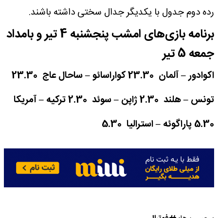
رده دوم جدول با یکدیگر جدال سختی داشته باشند.
برنامه بازی‌های امشب پنجشنبه 4 تیر و بامداد
جمعه 5 تیر
اکوادور – آلمان 23.30
کواراسائو – ساحال عاج 23.30
تونس – هلند 2.30
ژاپن – سوئد 2.30
ترکیه – آمریکا
5.30
پاراگوئه – استرالیا 5.30