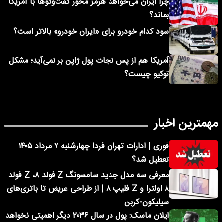
چرا ایران می‌خواهد هرمز محور گفت‌وگوها با آمریکا
بماند؟
سود کدام خودرو برای «ایران خودرو» بالاتر است؟
آمریکا هم از پس نجات پول ژاپن بر نمی‌آید؛ مشکل
توکیو چیست؟
مهمترین اخبار
فوری | ادارات تهران فردا چهارشنبه ۷ مرداد ۱۴۰۵
تعطیل شد؟
معرفی سه مدل جدید سامسونگ Z فولد ۸، Z فولد
۸ اولترا و Z فلیپ ۸ | از طراحی عریض تا باتری‌های
سیلیکون-کربن
ایلان ماسک: پول در سال ۲۰۳۶ دیگر اهمیتی نخواهد