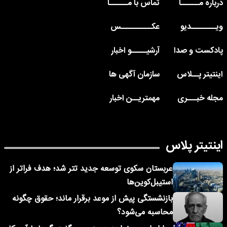
درباره مــــــا
تماس با مــــــا
ویــــــــدیو
عکــــــــــس
پادکست و صدا
آرشیـــــو اخبار
اینتیتر پــلاس
سازمان آگهی ها
مجله خبـــری
مهمتریــن اخبار
اینتیتر پلاس
عربستان سکوی توسعه جدید تتر شد؛ هدف فراتر از
استیبل‌کوین‌ها
بازنشستگی پیش از موعد برقرار ماند؛ حقوق چگونه
محاسبه می‌شود؟