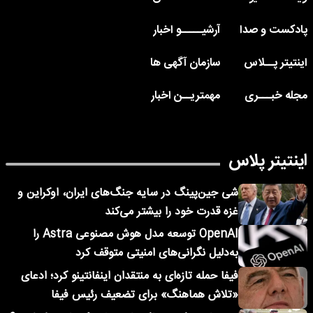
پادکست و صدا
آرشیـــــو اخبار
اینتیتر پــلاس
سازمان آگهی ها
مجله خبـــری
مهمتریــن اخبار
اینتیتر پلاس
شی جین‌پینگ در سایه جنگ‌های ایران، اوکراین و
غزه قدرت خود را بیشتر می‌کند
OpenAI توسعه مدل هوش مصنوعی Astra را
به‌دلیل نگرانی‌های امنیتی متوقف کرد
فیفا حمله تازه‌ای به منتقدان اینفانتینو کرد؛ ادعای
«تلاش هماهنگ» برای تضعیف رئیس فیفا