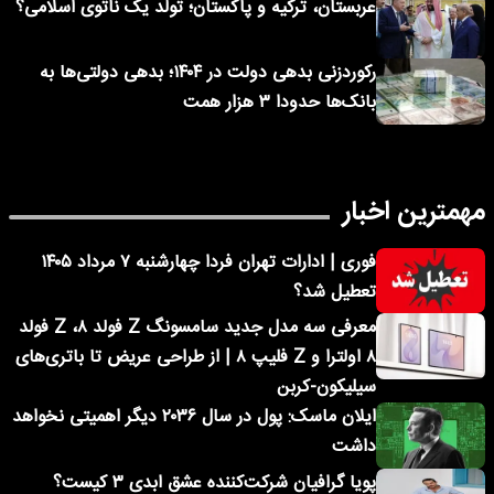
عربستان، ترکیه و پاکستان؛ تولد یک ناتوی اسلامی؟
رکوردزنی بدهی دولت در ۱۴۰۴؛ بدهی دولتی‌ها به
بانک‌ها حدودا ۳ هزار همت
مهمترین اخبار
فوری | ادارات تهران فردا چهارشنبه ۷ مرداد ۱۴۰۵
تعطیل شد؟
معرفی سه مدل جدید سامسونگ Z فولد ۸، Z فولد
۸ اولترا و Z فلیپ ۸ | از طراحی عریض تا باتری‌های
سیلیکون-کربن
ایلان ماسک: پول در سال ۲۰۳۶ دیگر اهمیتی نخواهد
داشت
پویا گرافیان شرکت‌کننده عشق ابدی ۳ کیست؟