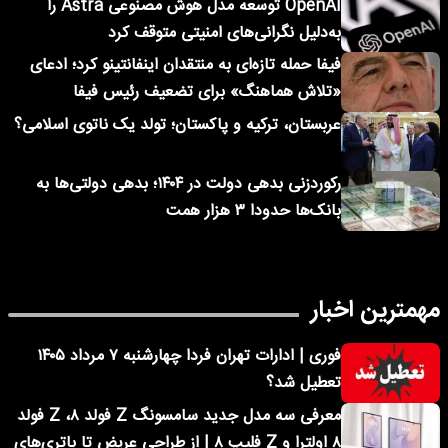
OpenAI توسعه مدل هوش مصنوعی Astra را
به‌دلیل نگرانی‌های امنیتی متوقف کرد
فیفا حمله تازه‌ای به منتقدان اینفانتینو کرد؛ ادعای
«تلاش هماهنگ» برای تضعیف رئیس فیفا
عربستان، ترکیه و پاکستان؛ تولد یک ناتوی اسلامی؟
رکوردزنی بدهی دولت در ۱۴۰۴؛ بدهی دولتی‌ها به
بانک‌ها حدودا ۳ هزار همت
مهمترین اخبار
فوری | ادارات تهران فردا چهارشنبه ۷ مرداد ۱۴۰۵
تعطیل شد؟
معرفی سه مدل جدید سامسونگ Z فولد ۸، Z فولد
۸ اولترا و Z فلیپ ۸ | از طراحی عریض تا باتری‌های