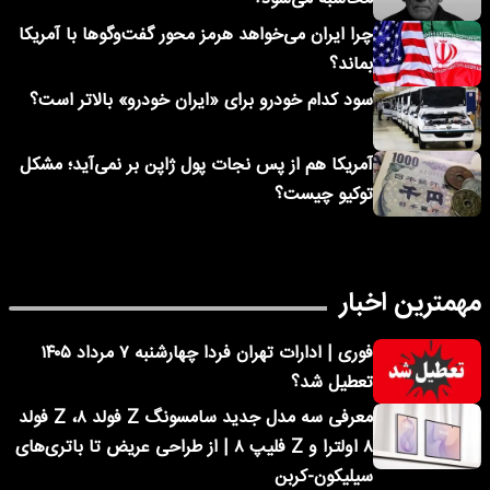
چرا ایران می‌خواهد هرمز محور گفت‌وگوها با آمریکا
بماند؟
سود کدام خودرو برای «ایران خودرو» بالاتر است؟
آمریکا هم از پس نجات پول ژاپن بر نمی‌آید؛ مشکل
توکیو چیست؟
مهمترین اخبار
فوری | ادارات تهران فردا چهارشنبه ۷ مرداد ۱۴۰۵
تعطیل شد؟
معرفی سه مدل جدید سامسونگ Z فولد ۸، Z فولد
۸ اولترا و Z فلیپ ۸ | از طراحی عریض تا باتری‌های
سیلیکون-کربن