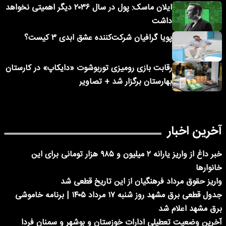
ایلان ماسک: پول در سال ۲۰۳۶ دیگر اهمیتی نخواهد
داشت
پویا گرافیان شرکت‌کننده عشق ابدی ۳ کیست؟
رقابت بازی رومیزی توربوشوت «دایکاپ» در کارستان
بهارستان برگزار شد + تصاویر
آخرین اخبار
خبر داغ از واریز یارانه ۲ میلیون و ۹۸۵ هزار تومانی برای این
خانوارها
واریز حقوق مرداد فرهنگیان از این تاریخ قطعی شد
جدول قطعی برق مشهد روز شنبه ۱۷ مرداد ۱۴۰۵ | برنامه خاموشی
برق مشهد اعلام شد
آخرین وضعیت تعطیلی ادارات خوزستان و بوشهر و سمنان فردا