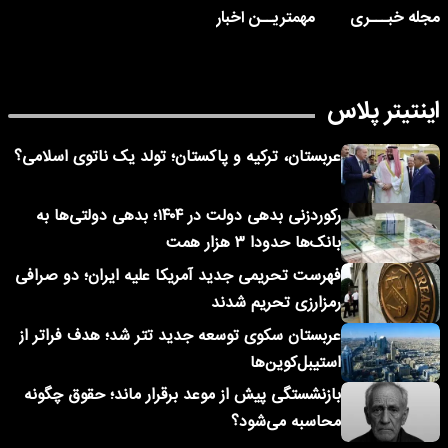
مجله خبـــری
مهمتریــن اخبار
اینتیتر پلاس
عربستان، ترکیه و پاکستان؛ تولد یک ناتوی اسلامی؟
رکوردزنی بدهی دولت در ۱۴۰۴؛ بدهی دولتی‌ها به
بانک‌ها حدودا ۳ هزار همت
فهرست تحریمی جدید آمریکا علیه ایران؛ دو صرافی
رمزارزی تحریم شدند
عربستان سکوی توسعه جدید تتر شد؛ هدف فراتر از
استیبل‌کوین‌ها
بازنشستگی پیش از موعد برقرار ماند؛ حقوق چگونه
محاسبه می‌شود؟