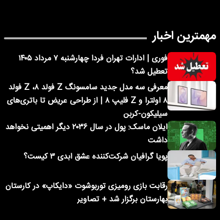
مهمترین اخبار
فوری | ادارات تهران فردا چهارشنبه ۷ مرداد ۱۴۰۵
تعطیل شد؟
معرفی سه مدل جدید سامسونگ Z فولد ۸، Z فولد
۸ اولترا و Z فلیپ ۸ | از طراحی عریض تا باتری‌های
سیلیکون-کربن
ایلان ماسک: پول در سال ۲۰۳۶ دیگر اهمیتی نخواهد
داشت
پویا گرافیان شرکت‌کننده عشق ابدی ۳ کیست؟
رقابت بازی رومیزی توربوشوت «دایکاپ» در کارستان
بهارستان برگزار شد + تصاویر