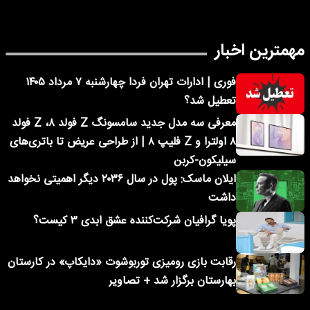
مهمترین اخبار
فوری | ادارات تهران فردا چهارشنبه ۷ مرداد ۱۴۰۵
تعطیل شد؟
معرفی سه مدل جدید سامسونگ Z فولد ۸، Z فولد
۸ اولترا و Z فلیپ ۸ | از طراحی عریض تا باتری‌های
سیلیکون-کربن
ایلان ماسک: پول در سال ۲۰۳۶ دیگر اهمیتی نخواهد
داشت
پویا گرافیان شرکت‌کننده عشق ابدی ۳ کیست؟
رقابت بازی رومیزی توربوشوت «دایکاپ» در کارستان
بهارستان برگزار شد + تصاویر