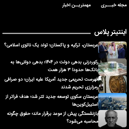
مجله خبـــری
مهمتریــن اخبار
اینتیتر پلاس
عربستان، ترکیه و پاکستان؛ تولد یک ناتوی اسلامی؟
رکوردزنی بدهی دولت در ۱۴۰۴؛ بدهی دولتی‌ها به
بانک‌ها حدودا ۳ هزار همت
فهرست تحریمی جدید آمریکا علیه ایران؛ دو صرافی
رمزارزی تحریم شدند
عربستان سکوی توسعه جدید تتر شد؛ هدف فراتر از
استیبل‌کوین‌ها
بازنشستگی پیش از موعد برقرار ماند؛ حقوق چگونه
محاسبه می‌شود؟