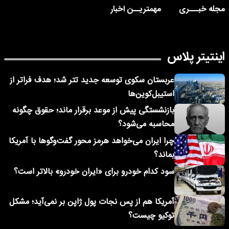
مجله خبـــری
مهمتریــن اخبار
اینتیتر پلاس
عربستان سکوی توسعه جدید تتر شد؛ هدف فراتر از
استیبل‌کوین‌ها
بازنشستگی پیش از موعد برقرار ماند؛ حقوق چگونه
محاسبه می‌شود؟
چرا ایران می‌خواهد هرمز محور گفت‌وگوها با آمریکا
بماند؟
سود کدام خودرو برای «ایران خودرو» بالاتر است؟
آمریکا هم از پس نجات پول ژاپن بر نمی‌آید؛ مشکل
توکیو چیست؟