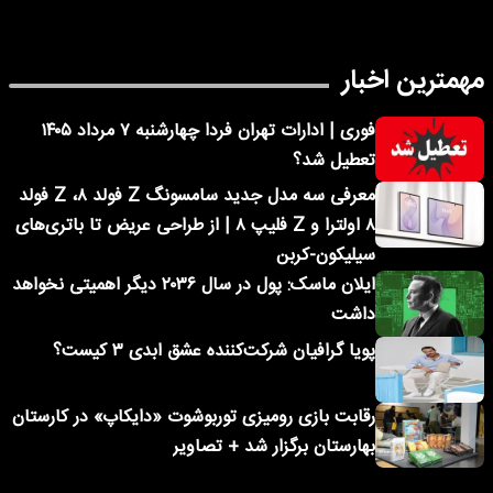
مهمترین اخبار
فوری | ادارات تهران فردا چهارشنبه ۷ مرداد ۱۴۰۵
تعطیل شد؟
معرفی سه مدل جدید سامسونگ Z فولد ۸، Z فولد
۸ اولترا و Z فلیپ ۸ | از طراحی عریض تا باتری‌های
سیلیکون-کربن
ایلان ماسک: پول در سال ۲۰۳۶ دیگر اهمیتی نخواهد
داشت
پویا گرافیان شرکت‌کننده عشق ابدی ۳ کیست؟
رقابت بازی رومیزی توربوشوت «دایکاپ» در کارستان
بهارستان برگزار شد + تصاویر