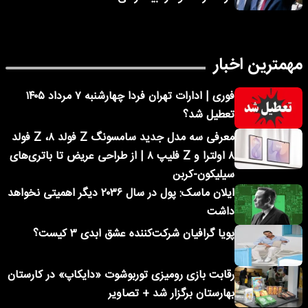
مهمترین اخبار
فوری | ادارات تهران فردا چهارشنبه ۷ مرداد ۱۴۰۵
تعطیل شد؟
معرفی سه مدل جدید سامسونگ Z فولد ۸، Z فولد
۸ اولترا و Z فلیپ ۸ | از طراحی عریض تا باتری‌های
سیلیکون-کربن
ایلان ماسک: پول در سال ۲۰۳۶ دیگر اهمیتی نخواهد
داشت
پویا گرافیان شرکت‌کننده عشق ابدی ۳ کیست؟
رقابت بازی رومیزی توربوشوت «دایکاپ» در کارستان
بهارستان برگزار شد + تصاویر