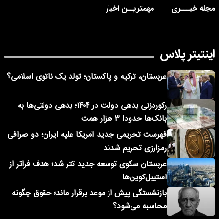
مجله خبـــری
مهمتریــن اخبار
اینتیتر پلاس
عربستان، ترکیه و پاکستان؛ تولد یک ناتوی اسلامی؟
رکوردزنی بدهی دولت در ۱۴۰۴؛ بدهی دولتی‌ها به
بانک‌ها حدودا ۳ هزار همت
فهرست تحریمی جدید آمریکا علیه ایران؛ دو صرافی
رمزارزی تحریم شدند
عربستان سکوی توسعه جدید تتر شد؛ هدف فراتر از
استیبل‌کوین‌ها
بازنشستگی پیش از موعد برقرار ماند؛ حقوق چگونه
محاسبه می‌شود؟