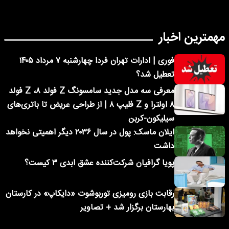
مهمترین اخبار
فوری | ادارات تهران فردا چهارشنبه ۷ مرداد ۱۴۰۵
تعطیل شد؟
معرفی سه مدل جدید سامسونگ Z فولد ۸، Z فولد
۸ اولترا و Z فلیپ ۸ | از طراحی عریض تا باتری‌های
سیلیکون-کربن
ایلان ماسک: پول در سال ۲۰۳۶ دیگر اهمیتی نخواهد
داشت
پویا گرافیان شرکت‌کننده عشق ابدی ۳ کیست؟
رقابت بازی رومیزی توربوشوت «دایکاپ» در کارستان
بهارستان برگزار شد + تصاویر