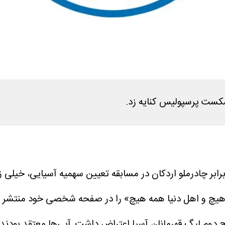
شکست پرسپولیس کنایه زد.
ر چادرملو اردکان در مسابقه تعیین سهمیه آسیایی، خیلی زو
مه هیچ و اهل دنیا همه هیچ» را در صفحه شخصی خود منتشر 
وم لیگ قهرمانان آسیا اعتراض داشت. آبی‌ها معتقد بودند پ