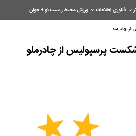
ر
فناوری اطلاعات
ورزش
محیط زیست
نو + جوان
از چادرملو
 شکست پرسپولیس از چادرملو