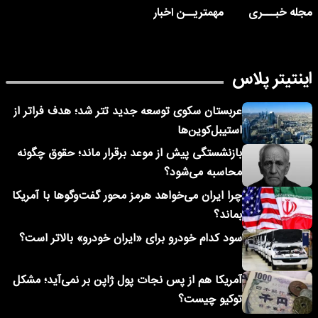
مجله خبـــری
مهمتریــن اخبار
اینتیتر پلاس
عربستان سکوی توسعه جدید تتر شد؛ هدف فراتر از
استیبل‌کوین‌ها
بازنشستگی پیش از موعد برقرار ماند؛ حقوق چگونه
محاسبه می‌شود؟
چرا ایران می‌خواهد هرمز محور گفت‌وگوها با آمریکا
بماند؟
سود کدام خودرو برای «ایران خودرو» بالاتر است؟
آمریکا هم از پس نجات پول ژاپن بر نمی‌آید؛ مشکل
توکیو چیست؟