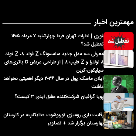
مهمترین اخبار
فوری | ادارات تهران فردا چهارشنبه ۷ مرداد ۱۴۰۵
تعطیل شد؟
معرفی سه مدل جدید سامسونگ Z فولد ۸، Z فولد
۸ اولترا و Z فلیپ ۸ | از طراحی عریض تا باتری‌های
سیلیکون-کربن
ایلان ماسک: پول در سال ۲۰۳۶ دیگر اهمیتی نخواهد
داشت
پویا گرافیان شرکت‌کننده عشق ابدی ۳ کیست؟
رقابت بازی رومیزی توربوشوت «دایکاپ» در کارستان
بهارستان برگزار شد + تصاویر