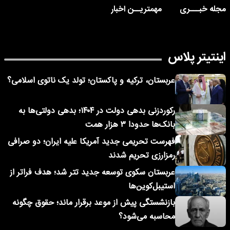
مجله خبـــری
مهمتریــن اخبار
اینتیتر پلاس
عربستان، ترکیه و پاکستان؛ تولد یک ناتوی اسلامی؟
رکوردزنی بدهی دولت در ۱۴۰۴؛ بدهی دولتی‌ها به
بانک‌ها حدودا ۳ هزار همت
فهرست تحریمی جدید آمریکا علیه ایران؛ دو صرافی
رمزارزی تحریم شدند
عربستان سکوی توسعه جدید تتر شد؛ هدف فراتر از
استیبل‌کوین‌ها
بازنشستگی پیش از موعد برقرار ماند؛ حقوق چگونه
محاسبه می‌شود؟