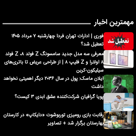
مهمترین اخبار
فوری | ادارات تهران فردا چهارشنبه ۷ مرداد ۱۴۰۵
تعطیل شد؟
معرفی سه مدل جدید سامسونگ Z فولد ۸، Z فولد
۸ اولترا و Z فلیپ ۸ | از طراحی عریض تا باتری‌های
سیلیکون-کربن
ایلان ماسک: پول در سال ۲۰۳۶ دیگر اهمیتی نخواهد
داشت
پویا گرافیان شرکت‌کننده عشق ابدی ۳ کیست؟
رقابت بازی رومیزی توربوشوت «دایکاپ» در کارستان
بهارستان برگزار شد + تصاویر