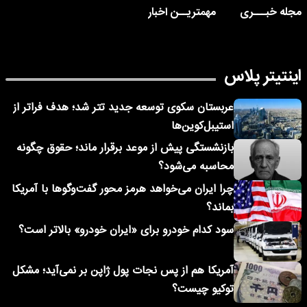
مجله خبـــری
مهمتریــن اخبار
اینتیتر پلاس
عربستان سکوی توسعه جدید تتر شد؛ هدف فراتر از
استیبل‌کوین‌ها
بازنشستگی پیش از موعد برقرار ماند؛ حقوق چگونه
محاسبه می‌شود؟
چرا ایران می‌خواهد هرمز محور گفت‌وگوها با آمریکا
بماند؟
سود کدام خودرو برای «ایران خودرو» بالاتر است؟
آمریکا هم از پس نجات پول ژاپن بر نمی‌آید؛ مشکل
توکیو چیست؟