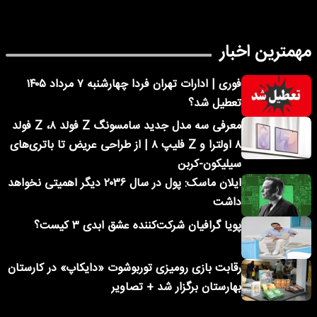
مهمترین اخبار
فوری | ادارات تهران فردا چهارشنبه ۷ مرداد ۱۴۰۵
تعطیل شد؟
معرفی سه مدل جدید سامسونگ Z فولد ۸، Z فولد
۸ اولترا و Z فلیپ ۸ | از طراحی عریض تا باتری‌های
سیلیکون-کربن
ایلان ماسک: پول در سال ۲۰۳۶ دیگر اهمیتی نخواهد
داشت
پویا گرافیان شرکت‌کننده عشق ابدی ۳ کیست؟
رقابت بازی رومیزی توربوشوت «دایکاپ» در کارستان
بهارستان برگزار شد + تصاویر