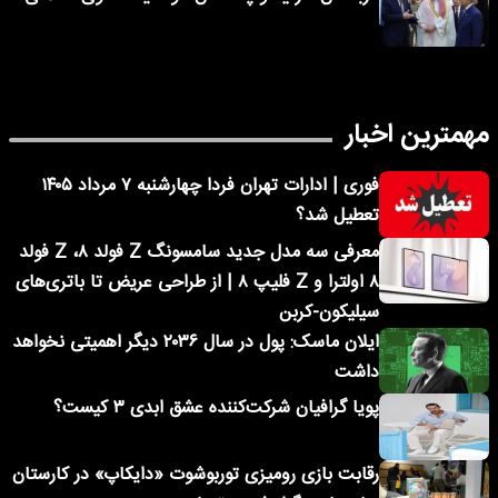
مهمترین اخبار
فوری | ادارات تهران فردا چهارشنبه ۷ مرداد ۱۴۰۵
تعطیل شد؟
معرفی سه مدل جدید سامسونگ Z فولد ۸، Z فولد
۸ اولترا و Z فلیپ ۸ | از طراحی عریض تا باتری‌های
سیلیکون-کربن
ایلان ماسک: پول در سال ۲۰۳۶ دیگر اهمیتی نخواهد
داشت
پویا گرافیان شرکت‌کننده عشق ابدی ۳ کیست؟
رقابت بازی رومیزی توربوشوت «دایکاپ» در کارستان