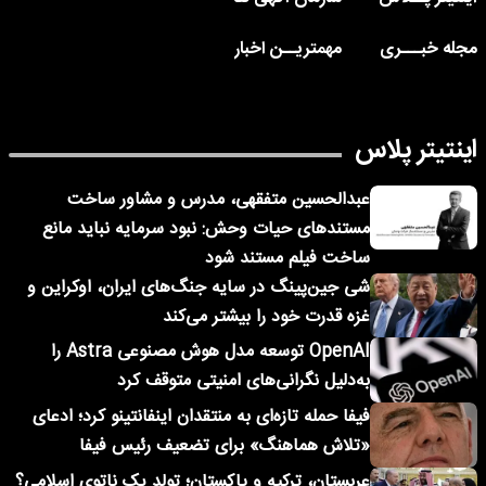
مجله خبـــری
مهمتریــن اخبار
اینتیتر پلاس
عبدالحسین متفقهی، مدرس و مشاور ساخت
مستندهای حیات وحش: نبود سرمایه نباید مانع
ساخت فیلم مستند شود
شی جین‌پینگ در سایه جنگ‌های ایران، اوکراین و
غزه قدرت خود را بیشتر می‌کند
OpenAI توسعه مدل هوش مصنوعی Astra را
به‌دلیل نگرانی‌های امنیتی متوقف کرد
فیفا حمله تازه‌ای به منتقدان اینفانتینو کرد؛ ادعای
«تلاش هماهنگ» برای تضعیف رئیس فیفا
عربستان، ترکیه و پاکستان؛ تولد یک ناتوی اسلامی؟