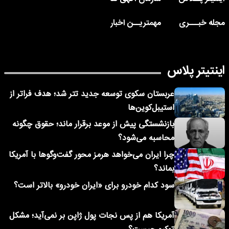
مجله خبـــری
مهمتریــن اخبار
اینتیتر پلاس
عربستان سکوی توسعه جدید تتر شد؛ هدف فراتر از
استیبل‌کوین‌ها
بازنشستگی پیش از موعد برقرار ماند؛ حقوق چگونه
محاسبه می‌شود؟
چرا ایران می‌خواهد هرمز محور گفت‌وگوها با آمریکا
بماند؟
سود کدام خودرو برای «ایران خودرو» بالاتر است؟
آمریکا هم از پس نجات پول ژاپن بر نمی‌آید؛ مشکل