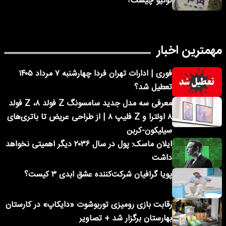
توکیو چیست؟
مهمترین اخبار
فوری | ادارات تهران فردا چهارشنبه ۷ مرداد ۱۴۰۵
تعطیل شد؟
معرفی سه مدل جدید سامسونگ Z فولد ۸، Z فولد
۸ اولترا و Z فلیپ ۸ | از طراحی عریض تا باتری‌های
سیلیکون-کربن
ایلان ماسک: پول در سال ۲۰۳۶ دیگر اهمیتی نخواهد
داشت
پویا گرافیان شرکت‌کننده عشق ابدی ۳ کیست؟
رقابت بازی رومیزی توربوشوت «دایکاپ» در کارستان
بهارستان برگزار شد + تصاویر