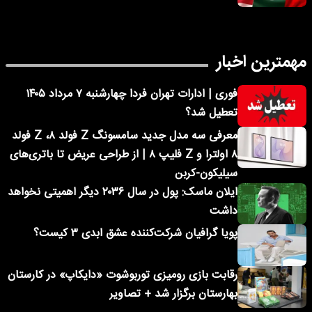
مهمترین اخبار
فوری | ادارات تهران فردا چهارشنبه ۷ مرداد ۱۴۰۵
تعطیل شد؟
معرفی سه مدل جدید سامسونگ Z فولد ۸، Z فولد
۸ اولترا و Z فلیپ ۸ | از طراحی عریض تا باتری‌های
سیلیکون-کربن
ایلان ماسک: پول در سال ۲۰۳۶ دیگر اهمیتی نخواهد
داشت
پویا گرافیان شرکت‌کننده عشق ابدی ۳ کیست؟
رقابت بازی رومیزی توربوشوت «دایکاپ» در کارستان
بهارستان برگزار شد + تصاویر