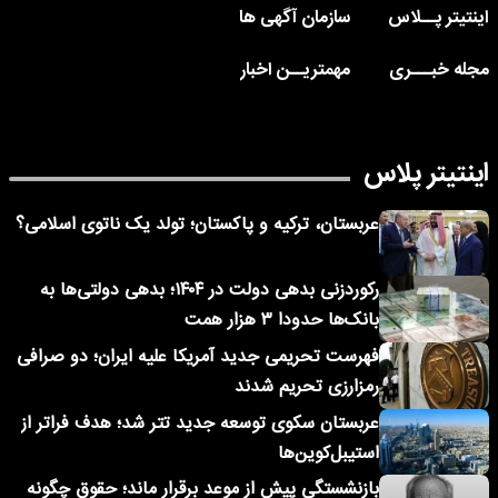
اینتیتر پــلاس
سازمان آگهی ها
مجله خبـــری
مهمتریــن اخبار
اینتیتر پلاس
عربستان، ترکیه و پاکستان؛ تولد یک ناتوی اسلامی؟
رکوردزنی بدهی دولت در ۱۴۰۴؛ بدهی دولتی‌ها به
بانک‌ها حدودا ۳ هزار همت
فهرست تحریمی جدید آمریکا علیه ایران؛ دو صرافی
رمزارزی تحریم شدند
عربستان سکوی توسعه جدید تتر شد؛ هدف فراتر از
استیبل‌کوین‌ها
بازنشستگی پیش از موعد برقرار ماند؛ حقوق چگونه