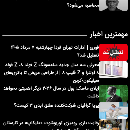
محاسبه می‌شود؟
مهمترین اخبار
فوری | ادارات تهران فردا چهارشنبه ۷ مرداد ۱۴۰۵
تعطیل شد؟
معرفی سه مدل جدید سامسونگ Z فولد ۸، Z فولد
۸ اولترا و Z فلیپ ۸ | از طراحی عریض تا باتری‌های
سیلیکون-کربن
ایلان ماسک: پول در سال ۲۰۳۶ دیگر اهمیتی نخواهد
داشت
پویا گرافیان شرکت‌کننده عشق ابدی ۳ کیست؟
رقابت بازی رومیزی توربوشوت «دایکاپ» در کارستان