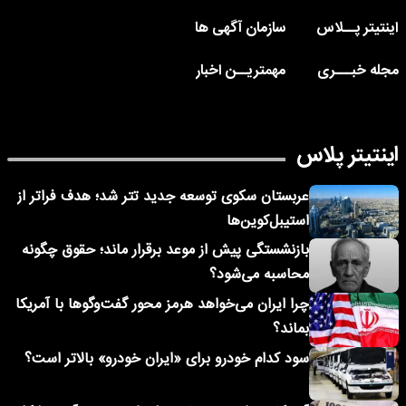
اینتیتر پــلاس
سازمان آگهی ها
مجله خبـــری
مهمتریــن اخبار
اینتیتر پلاس
عربستان سکوی توسعه جدید تتر شد؛ هدف فراتر از
استیبل‌کوین‌ها
بازنشستگی پیش از موعد برقرار ماند؛ حقوق چگونه
محاسبه می‌شود؟
چرا ایران می‌خواهد هرمز محور گفت‌وگوها با آمریکا
بماند؟
سود کدام خودرو برای «ایران خودرو» بالاتر است؟