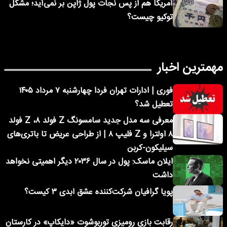
آمریکا هم از پس نجات پول ژاپن بر نمی‌آید؛ مشکل
توکیو چیست؟
مهمترین اخبار
فوری | ادارات تهران فردا چهارشنبه ۷ مرداد ۱۴۰۵
تعطیل شد؟
معرفی سه مدل جدید سامسونگ Z فولد ۸، Z فولد
۸ اولترا و Z فلیپ ۸ | از طراحی عریض تا باتری‌های
سیلیکون-کربن
ایلان ماسک: پول در سال ۲۰۳۶ دیگر اهمیتی نخواهد
داشت
پویا گرافیان شرکت‌کننده عشق ابدی ۳ کیست؟
رقابت بازی رومیزی توربوشوت «دایکاپ» در کارستان