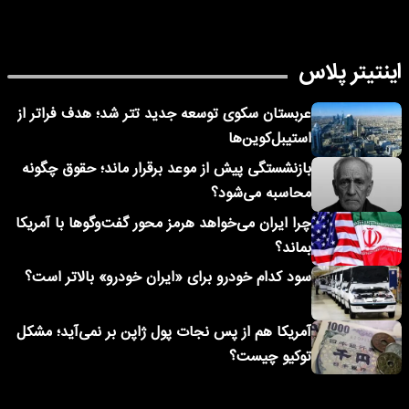
اینتیتر پلاس
عربستان سکوی توسعه جدید تتر شد؛ هدف فراتر از
استیبل‌کوین‌ها
بازنشستگی پیش از موعد برقرار ماند؛ حقوق چگونه
محاسبه می‌شود؟
چرا ایران می‌خواهد هرمز محور گفت‌وگوها با آمریکا
بماند؟
سود کدام خودرو برای «ایران خودرو» بالاتر است؟
آمریکا هم از پس نجات پول ژاپن بر نمی‌آید؛ مشکل
توکیو چیست؟