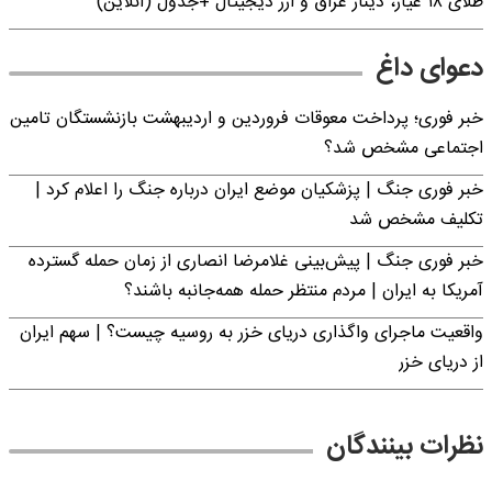
طلای ۱۸ عیار، دینار عراق و ارز دیجیتال +جدول (آنلاین)
دعوای داغ
خبر فوری؛ پرداخت معوقات فروردین و اردیبهشت بازنشستگان تامین
اجتماعی مشخص شد؟
خبر فوری جنگ | پزشکیان موضع ایران درباره جنگ را اعلام کرد |
تکلیف مشخص شد
خبر فوری جنگ | پیش‌بینی غلامرضا انصاری از زمان حمله گسترده
آمریکا به ایران | مردم منتظر حمله همه‌جانبه باشند؟
واقعیت ماجرای واگذاری دریای خزر به روسیه چیست؟ | سهم ایران
از دریای خزر
نظرات بینندگان