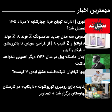
مهمترین اخبار
فوری | ادارات تهران فردا چهارشنبه ۷ مرداد ۱۴۰۵
تعطیل شد؟
معرفی سه مدل جدید سامسونگ Z فولد ۸، Z فولد
۸ اولترا و Z فلیپ ۸ | از طراحی عریض تا باتری‌های
سیلیکون-کربن
ایلان ماسک: پول در سال ۲۰۳۶ دیگر اهمیتی نخواهد
داشت
پویا گرافیان شرکت‌کننده عشق ابدی ۳ کیست؟
رقابت بازی رومیزی توربوشوت «دایکاپ» در کارستان
بهارستان برگزار شد + تصاویر