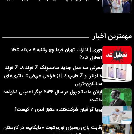
مهمترین اخبار
فوری | ادارات تهران فردا چهارشنبه ۷ مرداد ۱۴۰۵
تعطیل شد؟
معرفی سه مدل جدید سامسونگ Z فولد ۸، Z فولد
۸ اولترا و Z فلیپ ۸ | از طراحی عریض تا باتری‌های
سیلیکون-کربن
ایلان ماسک: پول در سال ۲۰۳۶ دیگر اهمیتی نخواهد
داشت
پویا گرافیان شرکت‌کننده عشق ابدی ۳ کیست؟
رقابت بازی رومیزی توربوشوت «دایکاپ» در کارستان