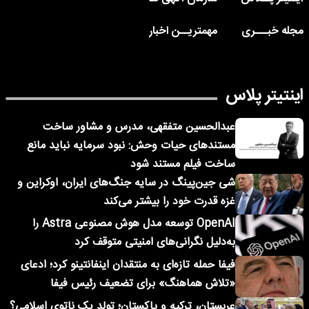
مجله خبـــری
مهمتریــن اخبار
اینتیتر پلاس
عبدالحسین متفقهی، مدرس و مشاور ساخت
مستندهای حیات وحش: نبود سرمایه نباید مانع
ساخت فیلم مستند شود
شی جین‌پینگ در سایه جنگ‌های ایران، اوکراین و
غزه قدرت خود را بیشتر می‌کند
OpenAI توسعه مدل هوش مصنوعی Astra را
به‌دلیل نگرانی‌های امنیتی متوقف کرد
فیفا حمله تازه‌ای به منتقدان اینفانتینو کرد؛ ادعای
«تلاش هماهنگ» برای تضعیف رئیس فیفا
عربستان، ترکیه و پاکستان؛ تولد یک ناتوی اسلامی؟