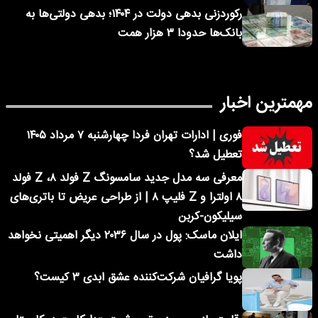
رکوردزنی بدهی دولت در ۱۴۰۴؛ بدهی دولتی‌ها به
بانک‌ها حدودا ۳ هزار همت
مهمترین اخبار
فوری | ادارات تهران فردا چهارشنبه ۷ مرداد ۱۴۰۵
تعطیل شد؟
معرفی سه مدل جدید سامسونگ Z فولد ۸، Z فولد
۸ اولترا و Z فلیپ ۸ | از طراحی عریض تا باتری‌های
سیلیکون-کربن
ایلان ماسک: پول در سال ۲۰۳۶ دیگر اهمیتی نخواهد
داشت
پویا گرافیان شرکت‌کننده عشق ابدی ۳ کیست؟