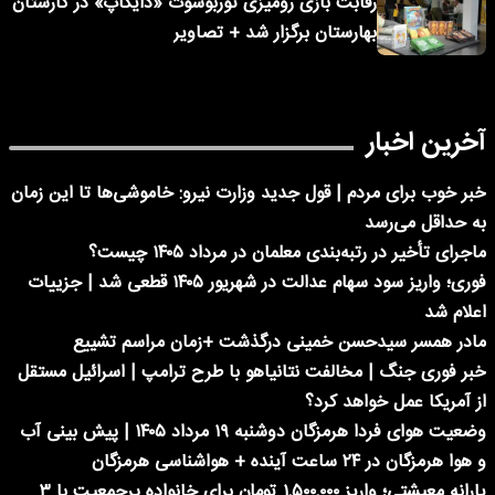
رقابت بازی رومیزی توربوشوت «دایکاپ» در کارستان
بهارستان برگزار شد + تصاویر
آخرین اخبار
خبر خوب برای مردم | قول جدید وزارت نیرو: خاموشی‌ها تا این زمان
به حداقل می‌رسد
ماجرای تأخیر در رتبه‌بندی معلمان در مرداد ۱۴۰۵ چیست؟
فوری؛ واریز سود سهام عدالت در شهریور ۱۴۰۵ قطعی شد | جزییات
اعلام شد
مادر همسر سیدحسن خمینی درگذشت +زمان مراسم تشییع
خبر فوری جنگ | مخالفت نتانیاهو با طرح ترامپ | اسرائیل مستقل
از آمریکا عمل خواهد کرد؟
وضعیت هوای فردا هرمزگان دوشنبه ۱۹ مرداد ۱۴۰۵ | پیش بینی آب
و هوا هرمزگان در ۲۴ ساعت آینده + هواشناسی هرمزگان
یارانه معیشتی؛ واریز ۱,۵۰۰,۰۰۰ تومان برای خانواده پرجمعیت با ۳