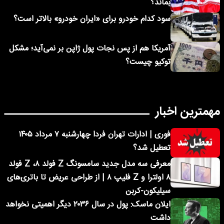
بماند؟
سود کدام خودرو برای «ایران خودرو» بالاتر است؟
آمریکا هم از پس نجات پول ژاپن بر نمی‌آید؛ مشکل
توکیو چیست؟
مهمترین اخبار
فوری | ادارات تهران فردا چهارشنبه ۷ مرداد ۱۴۰۵
تعطیل شد؟
معرفی سه مدل جدید سامسونگ Z فولد ۸، Z فولد
۸ اولترا و Z فلیپ ۸ | از طراحی عریض تا باتری‌های
سیلیکون-کربن
ایلان ماسک: پول در سال ۲۰۳۶ دیگر اهمیتی نخواهد
داشت