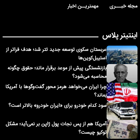
مجله خبـــری
مهمتریــن اخبار
اینتیتر پلاس
عربستان سکوی توسعه جدید تتر شد؛ هدف فراتر از
استیبل‌کوین‌ها
بازنشستگی پیش از موعد برقرار ماند؛ حقوق چگونه
محاسبه می‌شود؟
چرا ایران می‌خواهد هرمز محور گفت‌وگوها با آمریکا
بماند؟
سود کدام خودرو برای «ایران خودرو» بالاتر است؟
آمریکا هم از پس نجات پول ژاپن بر نمی‌آید؛ مشکل
توکیو چیست؟