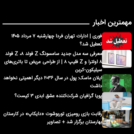
مهمترین اخبار
فوری | ادارات تهران فردا چهارشنبه ۷ مرداد ۱۴۰۵
تعطیل شد؟
معرفی سه مدل جدید سامسونگ Z فولد ۸، Z فولد
۸ اولترا و Z فلیپ ۸ | از طراحی عریض تا باتری‌های
سیلیکون-کربن
ایلان ماسک: پول در سال ۲۰۳۶ دیگر اهمیتی نخواهد
داشت
پویا گرافیان شرکت‌کننده عشق ابدی ۳ کیست؟
رقابت بازی رومیزی توربوشوت «دایکاپ» در کارستان
بهارستان برگزار شد + تصاویر