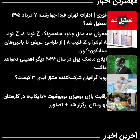
مهمترین اخبار
فوری | ادارات تهران فردا چهارشنبه ۷ مرداد ۱۴۰۵
تعطیل شد؟
معرفی سه مدل جدید سامسونگ Z فولد ۸، Z فولد
۸ اولترا و Z فلیپ ۸ | از طراحی عریض تا باتری‌های
سیلیکون-کربن
ایلان ماسک: پول در سال ۲۰۳۶ دیگر اهمیتی نخواهد
داشت
پویا گرافیان شرکت‌کننده عشق ابدی ۳ کیست؟
رقابت بازی رومیزی توربوشوت «دایکاپ» در کارستان
بهارستان برگزار شد + تصاویر
آخرین اخبار