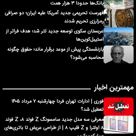
بانک‌ها حدودا ۳ هزار همت
فهرست تحریمی جدید آمریکا علیه ایران؛ دو صرافی
رمزارزی تحریم شدند
عربستان سکوی توسعه جدید تتر شد؛ هدف فراتر از
استیبل‌کوین‌ها
بازنشستگی پیش از موعد برقرار ماند؛ حقوق چگونه
محاسبه می‌شود؟
مهمترین اخبار
فوری | ادارات تهران فردا چهارشنبه ۷ مرداد ۱۴۰۵
تعطیل شد؟
معرفی سه مدل جدید سامسونگ Z فولد ۸، Z فولد
۸ اولترا و Z فلیپ ۸ | از طراحی عریض تا باتری‌های