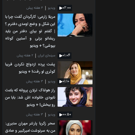
۰۲:۰۰
ویدیو
۴ هفته پیش
مریلا زارعی: کارگردان گفت چرا با
این شکل و وضع اومدی دفترم ؟
| گفتم تو بیای دفتر من باید
ریشاتو بزنی و آستین کوتاه
بپوشی؟ + ویدیو
۰۱:۰۴
سینمای ایران
۲ هفته پیش
پشت پرده ازدواج نکردن فریبا
کوثری لو رفت! + ویدیو
۰۱:۱۰
ویدیو
۳ هفته پیش
راز هولناک ترلان پروانه که باعث
نابودی خانواده اش شد: بابا من
رو ببخش! + ویدیو
۰۰:۵۰
ویدیو
۳ هفته پیش
سحر زکریا پارتنر مهران مدیری:
من به سرنوشت امیرکبیر و صادق