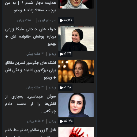
هدایت دچار شدم ! | به من
برچسب معتاد زدند + ویدیو
۰۰:۵۷
سینمای ایران
۱ هفته پیش
حرف های جنجالی ملیکا زارعی
درباره پوشش خانواده اش +
ویدیو
۰۱:۳۱
ویدیو
۳ هفته پیش
اشک های جگرسوز نسرین مقانلو
برای برزگترین اشتباه زندگی اش
+ ویدیو
۰۱:۲۸
ویدیو
۳ هفته پیش
سوگل طهماسبی: بسیاری از
نقش‌ها را از دست دادم
چونکه....
۰۵:۳۰
ویدیو
۲ هفته پیش
قتل 2 زن سالخورده توسط خانم