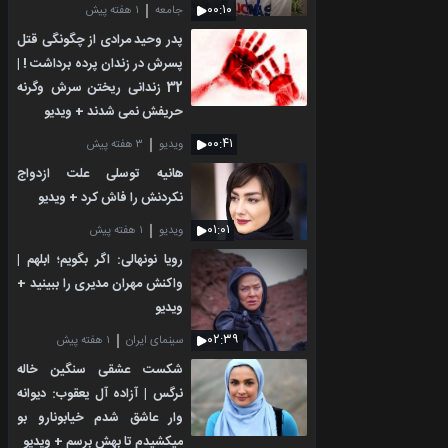
۰۰:۱۰
جامعه
۱ هفته پیش
پدر وحید مرادی از چگونگی قتل
پسرش در زندان پرده برداشت ! |
32 زندانی ریختن سرش وگرنه
حریفش نمی شدند + ویدیو
۰۰:۴۱
ویدیو
۳ هفته پیش
هانیه توسلی علت ازدواج
نکردنش را فاش کرد + ویدیو
۰۱:۰۱
ویدیو
۱ هفته پیش
رویا نونهالی: اگر بگویم؛ ابلهم |
واکنش مهران مدیری را ببینید +
ویدیو
۰۲:۳۹
سینمای ایران
۱ هفته پیش
شکست عشقی سنگین خاله
نرگس | آزاده آل یعقوب: دیوانه
وار عاشق شدم خیابونارو بو
میکشیدم تا بهش برسم + ویدیو