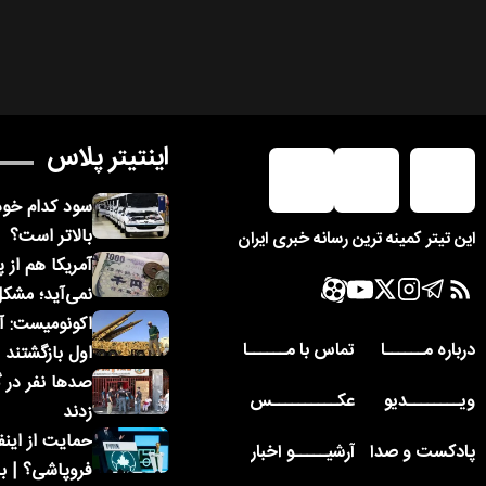
اینتیتر پلاس
سود کدام خودر
بالاتر است؟
این تیتر کمینه ترین رسانه خبری ایران
آمریکا هم از 
نمی‌آید؛ مشک
اکونومیست: آم
درباره مــــــا
تماس با مــــــا
اول بازگشتند
صدها نفر در گ
ویــــــــدیو
عکــــــــــس
زدند
حمایت از اینفا
پادکست و صدا
آرشیـــــو اخبار
فروپاشی؟ | ب