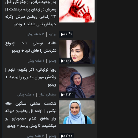
پدر وحید مرادی از چگونگی قتل
پسرش در زندان پرده برداشت ! |
32 زندانی ریختن سرش وگرنه
حریفش نمی شدند + ویدیو
۰۰:۴۱
ویدیو
۳ هفته پیش
هانیه توسلی علت ازدواج
نکردنش را فاش کرد + ویدیو
۰۱:۰۱
ویدیو
۱ هفته پیش
رویا نونهالی: اگر بگویم؛ ابلهم |
واکنش مهران مدیری را ببینید +
ویدیو
۰۲:۳۹
سینمای ایران
۱ هفته پیش
شکست عشقی سنگین خاله
نرگس | آزاده آل یعقوب: دیوانه
وار عاشق شدم خیابونارو بو
میکشیدم تا بهش برسم + ویدیو
۰۲:۰۰
ویدیو
۴ هفته پیش