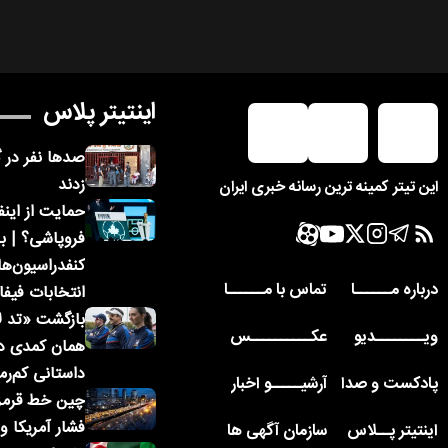
اینتیتر پلاس
صدها نفر در گ
زدند
این تیتر کمینه ترین رسانه خبری ایران
حمایت از اینفا
فروپاشی؟ | ب
کنفدراسیون‌ه
درباره مــــــا
تماس با مــــــا
انتخابات فیفا
بازگشت «تد ل
ویــــــــدیو
عکــــــــــس
همان کمدی دو
داستانی کم‌رمق
پادکست و صدا
آرشیـــــو اخبار
چین خط قرمز 
فشار آمریکا و 
اینتیتر پــلاس
سازمان آگهی ها