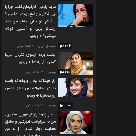
مریلا زارعی: کارگردان گفت چرا با
این شکل و وضع اومدی دفترم ؟
| گفتم تو بیای دفتر من باید
ریشاتو بزنی و آستین کوتاه
بپوشی؟ + ویدیو
۰۱:۰۴
سینمای ایران
۲ هفته پیش
پشت پرده ازدواج نکردن فریبا
کوثری لو رفت! + ویدیو
۰۱:۱۰
ویدیو
۳ هفته پیش
راز هولناک ترلان پروانه که باعث
نابودی خانواده اش شد: بابا من
رو ببخش! + ویدیو
۰۰:۵۰
ویدیو
۳ هفته پیش
سحر زکریا پارتنر مهران مدیری:
من به سرنوشت امیرکبیر و صادق
هدایت دچار شدم ! | به من