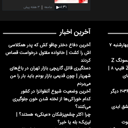
۰۱:۳۱
جامعه
۳ هفته پیش
آخرین اخبار
فوری | ادارات تهران فردا چهارشنبه ۷
آخرین دفاع دختر چاقو کش که پدر همکلاسی
اش را کشت | خانواده مقتول درخواست قصاص
معرفی سه مدل جدید سامسونگ Z
کردند
فولد ۸، Z فولد ۸ اولترا و Z فلیپ ۸ |
دستگیری قاتل گاریچی بازار تهران در باغ‌های
ای
شهریار | چون قدیمی بازار بودم باید بار را من
می‌بردم
ایلان ماسک: پول در سال ۲۰۳۶ دیگر
آخرین وضعیت شیوع آنفلوانزا در کشور
کدام خوراکی‌ها از لخته شدن خون جلوگیری
عشق ابدی
می‌کنند؟
چرا اکثر چشم‌پزشکان «عینکی» هستند؟ |
شوت
لیزیک؛ بله یا خیر؟