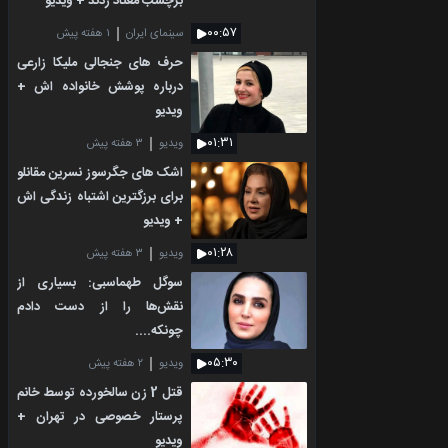
برچسب معتاد زدند + ویدیو
۰۰:۵۷
سینمای ایران
۱ هفته پیش
حرف های جنجالی ملیکا زارعی
درباره پوشش خانواده اش +
ویدیو
۰۱:۳۱
ویدیو
۳ هفته پیش
اشک های جگرسوز نسرین مقانلو
برای برزگترین اشتباه زندگی اش
+ ویدیو
۰۱:۲۸
ویدیو
۳ هفته پیش
سوگل طهماسبی: بسیاری از
نقش‌ها را از دست دادم
چونکه....
۰۵:۳۰
ویدیو
۲ هفته پیش
قتل 2 زن سالخورده توسط خانم
پرستار خصوصی در تهران +
ویدیو