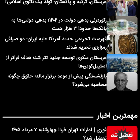
عربستان، ترکیه و پاکستان؛ تولد یک ناتوی اسلامی؟
رکوردزنی بدهی دولت در ۱۴۰۴؛ بدهی دولتی‌ها به
بانک‌ها حدودا ۳ هزار همت
فهرست تحریمی جدید آمریکا علیه ایران؛ دو صرافی
رمزارزی تحریم شدند
عربستان سکوی توسعه جدید تتر شد؛ هدف فراتر از
استیبل‌کوین‌ها
بازنشستگی پیش از موعد برقرار ماند؛ حقوق چگونه
محاسبه می‌شود؟
مهمترین اخبار
فوری | ادارات تهران فردا چهارشنبه ۷ مرداد ۱۴۰۵
تعطیل شد؟