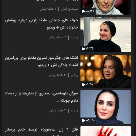
سینمای ایران
۱ هفته پیش
۰۰:۵۷
حرف های جنجالی ملیکا زارعی درباره پوشش
خانواده اش + ویدیو
ویدیو
۳ هفته پیش
۰۱:۳۱
اشک های جگرسوز نسرین مقانلو برای برزگترین
اشتباه زندگی اش + ویدیو
ویدیو
۴ هفته پیش
۰۱:۲۸
سوگل طهماسبی: بسیاری از نقش‌ها را از دست
دادم چونکه....
ویدیو
۲ هفته پیش
۰۵:۳۰
قتل 2 زن سالخورده توسط خانم پرستار