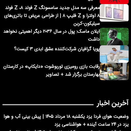
معرفی سه مدل جدید سامسونگ Z فولد ۸، Z فولد
۸ اولترا و Z فلیپ ۸ | از طراحی عریض تا باتری‌های
سیلیکون-کربن
ایلان ماسک: پول در سال ۲۰۳۶ دیگر اهمیتی نخواهد
داشت
پویا گرافیان شرکت‌کننده عشق ابدی ۳ کیست؟
رقابت بازی رومیزی توربوشوت «دایکاپ» در کارستان
بهارستان برگزار شد + تصاویر
آخرین اخبار
وضعیت هوای فردا یزد یکشنبه ۱۸ مرداد ۱۴۰۵ | پیش بینی آب و هوا
یزد در ۲۴ ساعت آینده + هواشناسی یزد