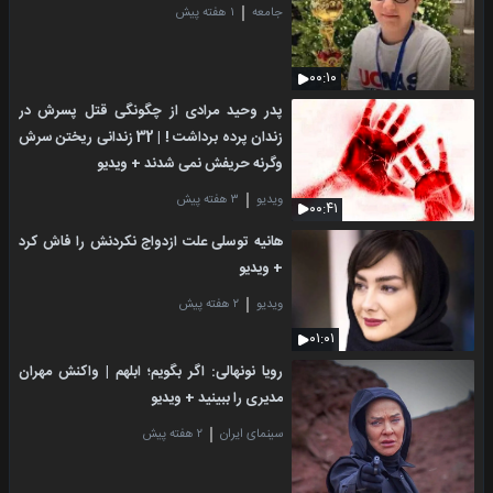
جامعه
۱ هفته پیش
۰۰:۱۰
پدر وحید مرادی از چگونگی قتل پسرش در
زندان پرده برداشت ! | 32 زندانی ریختن سرش
وگرنه حریفش نمی شدند + ویدیو
ویدیو
۳ هفته پیش
۰۰:۴۱
هانیه توسلی علت ازدواج نکردنش را فاش کرد
+ ویدیو
ویدیو
۲ هفته پیش
۰۱:۰۱
رویا نونهالی: اگر بگویم؛ ابلهم | واکنش مهران
مدیری را ببینید + ویدیو
سینمای ایران
۲ هفته پیش