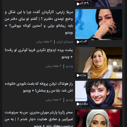
۰۲:۳۹
مریلا زارعی: کارگردان گفت چرا با این شکل و
وضع اومدی دفترم ؟ | گفتم تو بیای دفتر من
باید ریشاتو بزنی و آستین کوتاه بپوشی؟ +
ویدیو
۰۱:۰۴
سینمای ایران
۳ هفته پیش
پشت پرده ازدواج نکردن فریبا کوثری لو رفت!
+ ویدیو
ویدیو
۳ هفته پیش
۰۱:۱۰
راز هولناک ترلان پروانه که باعث نابودی خانواده
اش شد: بابا من رو ببخش! + ویدیو
ویدیو
۳ هفته پیش
۰۰:۵۰
سحر زکریا پارتنر مهران مدیری: من به سرنوشت
امیرکبیر و صادق هدایت دچار شدم ! | به من
برچسب معتاد زدند + ویدیو