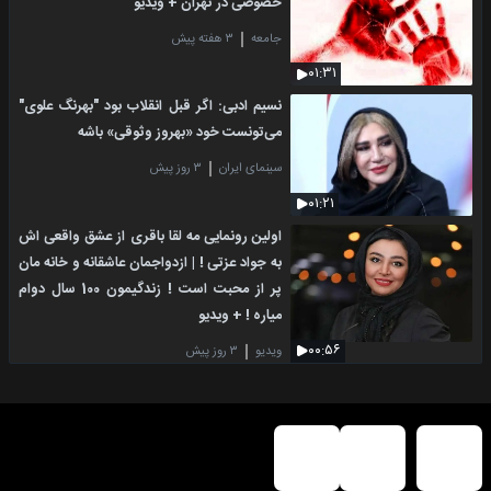
خصوصی در تهران + ویدیو
جامعه
۳ هفته پیش
۰۱:۳۱
نسیم ادبی: اگر قبل انقلاب بود "بهرنگ علوی"
می‌تونست خود «بهروز وثوقی» باشه
سینمای ایران
۳ روز پیش
۰۱:۲۱
اولین رونمایی مه لقا باقری از عشق واقعی اش
به جواد عزتی ! | ازدواجمان عاشقانه و خانه مان
پر از محبت است ! زندگیمون 100 سال دوام
میاره ! + ویدیو
۰۰:۵۶
ویدیو
۳ روز پیش