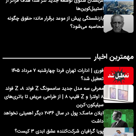
عربستان سکوی توسعه جدید تتر شد؛ هدف فراتر از
استیبل‌کوین‌ها
بازنشستگی پیش از موعد برقرار ماند؛ حقوق چگونه
محاسبه می‌شود؟
مهمترین اخبار
فوری | ادارات تهران فردا چهارشنبه ۷ مرداد ۱۴۰۵
تعطیل شد؟
معرفی سه مدل جدید سامسونگ Z فولد ۸، Z فولد
۸ اولترا و Z فلیپ ۸ | از طراحی عریض تا باتری‌های
سیلیکون-کربن
ایلان ماسک: پول در سال ۲۰۳۶ دیگر اهمیتی نخواهد
داشت
پویا گرافیان شرکت‌کننده عشق ابدی ۳ کیست؟