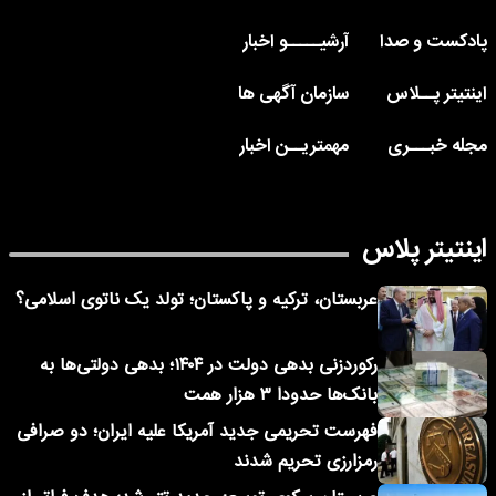
پادکست و صدا
آرشیـــــو اخبار
اینتیتر پــلاس
سازمان آگهی ها
مجله خبـــری
مهمتریــن اخبار
اینتیتر پلاس
عربستان، ترکیه و پاکستان؛ تولد یک ناتوی اسلامی؟
رکوردزنی بدهی دولت در ۱۴۰۴؛ بدهی دولتی‌ها به
بانک‌ها حدودا ۳ هزار همت
فهرست تحریمی جدید آمریکا علیه ایران؛ دو صرافی
رمزارزی تحریم شدند