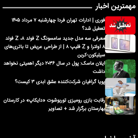
مهمترین اخبار
فوری | ادارات تهران فردا چهارشنبه ۷ مرداد ۱۴۰۵
تعطیل شد؟
معرفی سه مدل جدید سامسونگ Z فولد ۸، Z فولد
۸ اولترا و Z فلیپ ۸ | از طراحی عریض تا باتری‌های
سیلیکون-کربن
ایلان ماسک: پول در سال ۲۰۳۶ دیگر اهمیتی نخواهد
داشت
پویا گرافیان شرکت‌کننده عشق ابدی ۳ کیست؟
رقابت بازی رومیزی توربوشوت «دایکاپ» در کارستان
بهارستان برگزار شد + تصاویر