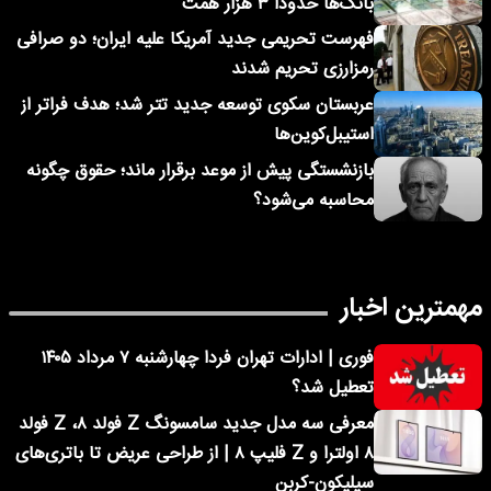
بانک‌ها حدودا ۳ هزار همت
فهرست تحریمی جدید آمریکا علیه ایران؛ دو صرافی
رمزارزی تحریم شدند
عربستان سکوی توسعه جدید تتر شد؛ هدف فراتر از
استیبل‌کوین‌ها
بازنشستگی پیش از موعد برقرار ماند؛ حقوق چگونه
محاسبه می‌شود؟
مهمترین اخبار
فوری | ادارات تهران فردا چهارشنبه ۷ مرداد ۱۴۰۵
تعطیل شد؟
معرفی سه مدل جدید سامسونگ Z فولد ۸، Z فولد
۸ اولترا و Z فلیپ ۸ | از طراحی عریض تا باتری‌های
سیلیکون-کربن