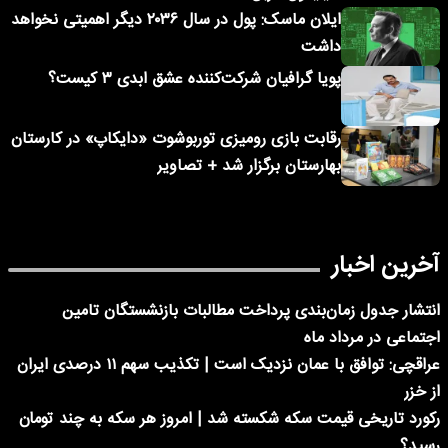
ایلان ماسک: پول در سال ۲۰۳۶ دیگر اهمیتی نخواهد
داشت
پویا گرافیان شرکت‌کننده عشق ابدی ۳ کیست؟
رقابت بازی رومیزی توربوشوت «دایکاپ» در کارستان
بهارستان برگزار شد + تصاویر
آخرین اخبار
انتشار جدول زمان‌بندی پرداخت مطالبات بازنشستگان تامین
اجتماعی در مرداد ماه
عراقچی: توافق با عمان نزدیک است | تکذیب سهم ۱۱ درصدی ایران
از خزر
رکورد تاریخی قیمت سکه شکسته شد | امروز هر سکه به چند تومان
رسید؟