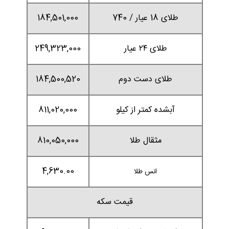
طلای 18 عیار / 740
184,501,000
طلای ۲۴ عیار
249,323,000
طلای دست دوم
184,500,520
آبشده کمتر از کیلو
811,020,000
مثقال طلا
810,050,000
4,630.00
انس طلا
قیمت سکه