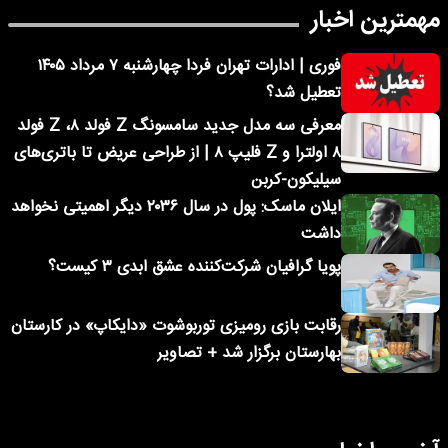
مهمترین اخبار
فوری | ادارات تهران فردا چهارشنبه ۷ مرداد ۱۴۰۵
تعطیل شد؟
معرفی سه مدل جدید سامسونگ Z فولد ۸، Z فولد
۸ اولترا و Z فلیپ ۸ | از طراحی عریض تا باتری‌های
سیلیکون-کربن
ایلان ماسک: پول در سال ۲۰۳۶ دیگر اهمیتی نخواهد
داشت
پویا گرافیان شرکت‌کننده عشق ابدی ۳ کیست؟
رقابت بازی رومیزی توربوشوت «دایکاپ» در کارستان
بهارستان برگزار شد + تصاویر