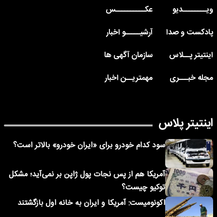
ویــــــــدیو
عکــــــــــس
پادکست و صدا
آرشیـــــو اخبار
اینتیتر پــلاس
سازمان آگهی ها
مجله خبـــری
مهمتریــن اخبار
اینتیتر پلاس
سود کدام خودرو برای «ایران خودرو» بالاتر است؟
آمریکا هم از پس نجات پول ژاپن بر نمی‌آید؛ مشکل
توکیو چیست؟
اکونومیست: آمریکا و ایران به خانه اول بازگشتند