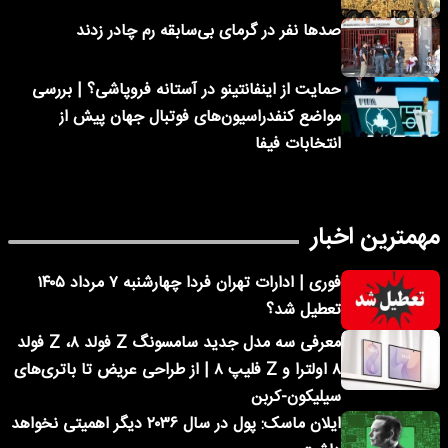
صدها نفر در گرمای بی‌سابقه رم چادر زدند
حمایت از اینفانتینو در آستانه فروپاشی؟ | بررسی
مواضع کنفدراسیون‌های فوتبال جهان پیش از
انتخابات فیفا
مهمترین اخبار
فوری | ادارات تهران فردا چهارشنبه ۷ مرداد ۱۴۰۵
تعطیل شد؟
معرفی سه مدل جدید سامسونگ Z فولد ۸، Z فولد
۸ اولترا و Z فلیپ ۸ | از طراحی عریض تا باتری‌های
سیلیکون-کربن
ایلان ماسک: پول در سال ۲۰۳۶ دیگر اهمیتی نخواهد