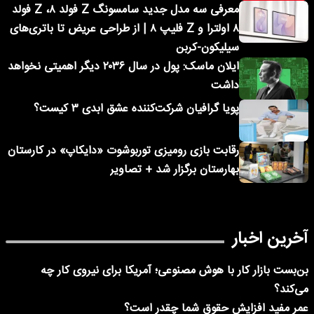
معرفی سه مدل جدید سامسونگ Z فولد ۸، Z فولد
۸ اولترا و Z فلیپ ۸ | از طراحی عریض تا باتری‌های
سیلیکون-کربن
ایلان ماسک: پول در سال ۲۰۳۶ دیگر اهمیتی نخواهد
داشت
پویا گرافیان شرکت‌کننده عشق ابدی ۳ کیست؟
رقابت بازی رومیزی توربوشوت «دایکاپ» در کارستان
بهارستان برگزار شد + تصاویر
آخرین اخبار
بن‌بست بازار کار با هوش مصنوعی؛ آمریکا برای نیروی کار چه
می‌کند؟
عمر مفید افزایش حقوق شما چقدر است؟