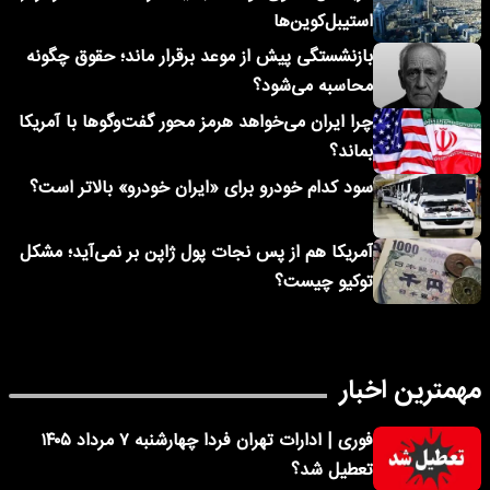
استیبل‌کوین‌ها
بازنشستگی پیش از موعد برقرار ماند؛ حقوق چگونه
محاسبه می‌شود؟
چرا ایران می‌خواهد هرمز محور گفت‌وگوها با آمریکا
بماند؟
سود کدام خودرو برای «ایران خودرو» بالاتر است؟
آمریکا هم از پس نجات پول ژاپن بر نمی‌آید؛ مشکل
توکیو چیست؟
مهمترین اخبار
فوری | ادارات تهران فردا چهارشنبه ۷ مرداد ۱۴۰۵
تعطیل شد؟