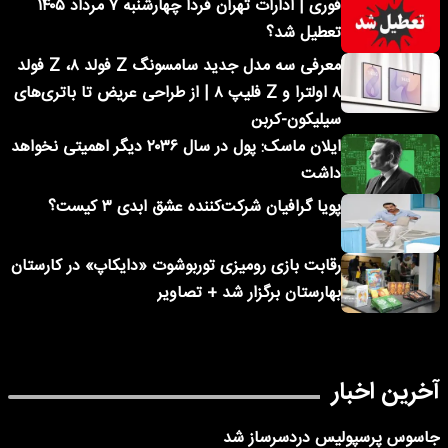
فوری | ادارات تهران فردا چهارشنبه ۷ مرداد ۱۴۰۵
تعطیل شد؟
معرفی سه مدل جدید سامسونگ Z فولد ۸، Z فولد
۸ اولترا و Z فلیپ ۸ | از طراحی عریض تا باتری‌های
سیلیکون-کربن
ایلان ماسک: پول در سال ۲۰۳۶ دیگر اهمیتی نخواهد
داشت
پویا گرافیان شرکت‌کننده عشق ابدی ۳ کیست؟
رقابت بازی رومیزی توربوشوت «دایکاپ» در کارستان
بهارستان برگزار شد + تصاویر
آخرین اخبار
جاسوس پرسپولیس دردسرساز شد