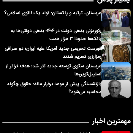
عربستان، ترکیه و پاکستان؛ تولد یک ناتوی اسلامی؟
رکوردزنی بدهی دولت در ۱۴۰۴؛ بدهی دولتی‌ها به
بانک‌ها حدودا ۳ هزار همت
فهرست تحریمی جدید آمریکا علیه ایران؛ دو صرافی
رمزارزی تحریم شدند
عربستان سکوی توسعه جدید تتر شد؛ هدف فراتر از
استیبل‌کوین‌ها
بازنشستگی پیش از موعد برقرار ماند؛ حقوق چگونه
محاسبه می‌شود؟
مهمترین اخبار