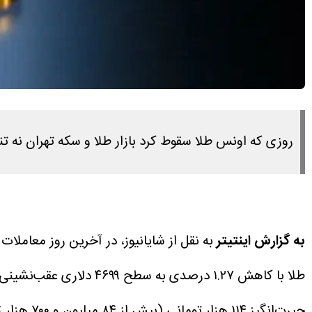
روزی که اونس طلا سقوط کرد بازار طلا و سکه تهران نه 
به گزارش اینتیتر
طلا با کاهش ۱.۲۷ درصدی به سطح ۴۶۹۹ دلاری عقب‌نشینی کرد، نرخ طلا و اغلب سکه‌ها در بازار داخلی با قدرت صعود کردند.
حیرت‌انگیز ۱۱۴ هزار تومانی (بیش از ۸۴ میلیون و ۷۰۰ هزار تومان) همراه شد که نشان از تقویت شدید حباب و افزایش نرخ ارز دارد.