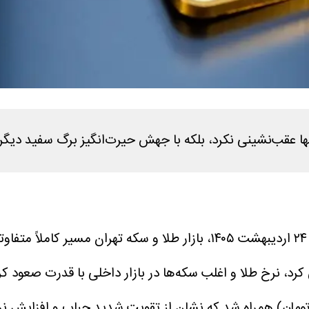
تنها عقب‌نشینی نکرد، بلکه با جهش حیرت‌انگیز برگ سفید د
به نقل از شایانیوز، در آخرین روز معاملات ۲۴ اردیبهشت ۱۴۰۵، بازا