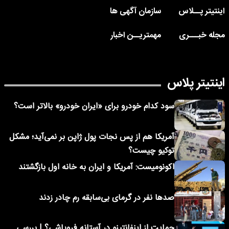
اینتیتر پــلاس
سازمان آگهی ها
مجله خبـــری
مهمتریــن اخبار
اینتیتر پلاس
سود کدام خودرو برای «ایران خودرو» بالاتر است؟
آمریکا هم از پس نجات پول ژاپن بر نمی‌آید؛ مشکل
توکیو چیست؟
اکونومیست: آمریکا و ایران به خانه اول بازگشتند
صدها نفر در گرمای بی‌سابقه رم چادر زدند
حمایت از اینفانتینو در آستانه فروپاشی؟ | بررسی