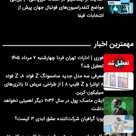
مواضع کنفدراسیون‌های فوتبال جهان پیش از
انتخابات فیفا
مهمترین اخبار
فوری | ادارات تهران فردا چهارشنبه ۷ مرداد ۱۴۰۵
تعطیل شد؟
معرفی سه مدل جدید سامسونگ Z فولد ۸، Z فولد
۸ اولترا و Z فلیپ ۸ | از طراحی عریض تا باتری‌های
سیلیکون-کربن
ایلان ماسک: پول در سال ۲۰۳۶ دیگر اهمیتی نخواهد
داشت
پویا گرافیان شرکت‌کننده عشق ابدی ۳ کیست؟