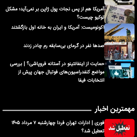
آمریکا هم از پس نجات پول ژاپن بر نمی‌آید؛ مشکل
توکیو چیست؟
اکونومیست: آمریکا و ایران به خانه اول بازگشتند
صدها نفر در گرمای بی‌سابقه رم چادر زدند
حمایت از اینفانتینو در آستانه فروپاشی؟ | بررسی
مواضع کنفدراسیون‌های فوتبال جهان پیش از
انتخابات فیفا
مهمترین اخبار
فوری | ادارات تهران فردا چهارشنبه ۷ مرداد ۱۴۰۵
تعطیل شد؟