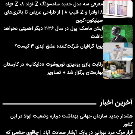
معرفی سه مدل جدید سامسونگ Z فولد ۸، Z فولد
۸ اولترا و Z فلیپ ۸ | از طراحی عریض تا باتری‌های
سیلیکون-کربن
ایلان ماسک: پول در سال ۲۰۳۶ دیگر اهمیتی نخواهد
داشت
پویا گرافیان شرکت‌کننده عشق ابدی ۳ کیست؟
رقابت بازی رومیزی توربوشوت «دایکاپ» در کارستان
بهارستان برگزار شد + تصاویر
آخرین اخبار
هشدار جدید سازمان جهانی بهداشت درباره وضعیت ابولا در این
کشور
قرار مرگ مرد تهرانی در پارک آبشار سعادت آباد | چاقوی خشمی که