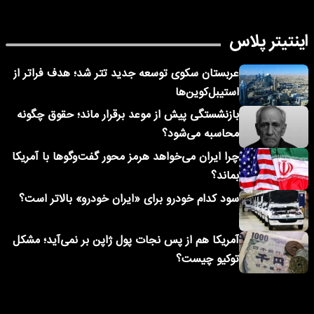
اینتیتر پلاس
عربستان سکوی توسعه جدید تتر شد؛ هدف فراتر از
استیبل‌کوین‌ها
بازنشستگی پیش از موعد برقرار ماند؛ حقوق چگونه
محاسبه می‌شود؟
چرا ایران می‌خواهد هرمز محور گفت‌وگوها با آمریکا
بماند؟
سود کدام خودرو برای «ایران خودرو» بالاتر است؟
آمریکا هم از پس نجات پول ژاپن بر نمی‌آید؛ مشکل
توکیو چیست؟