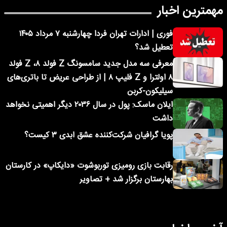
مهمترین اخبار
فوری | ادارات تهران فردا چهارشنبه ۷ مرداد ۱۴۰۵
تعطیل شد؟
معرفی سه مدل جدید سامسونگ Z فولد ۸، Z فولد
۸ اولترا و Z فلیپ ۸ | از طراحی عریض تا باتری‌های
سیلیکون-کربن
ایلان ماسک: پول در سال ۲۰۳۶ دیگر اهمیتی نخواهد
داشت
پویا گرافیان شرکت‌کننده عشق ابدی ۳ کیست؟
رقابت بازی رومیزی توربوشوت «دایکاپ» در کارستان
بهارستان برگزار شد + تصاویر