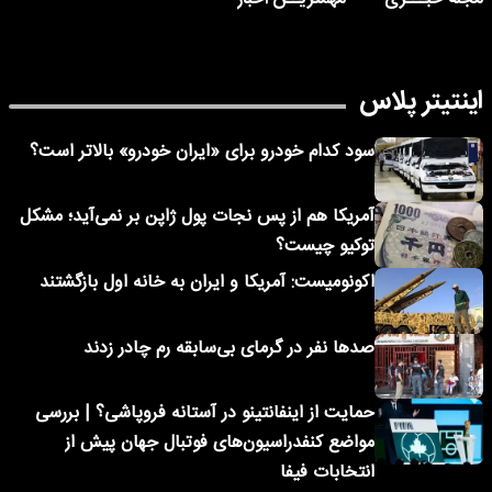
اینتیتر پلاس
سود کدام خودرو برای «ایران خودرو» بالاتر است؟
آمریکا هم از پس نجات پول ژاپن بر نمی‌آید؛ مشکل
توکیو چیست؟
اکونومیست: آمریکا و ایران به خانه اول بازگشتند
صدها نفر در گرمای بی‌سابقه رم چادر زدند
حمایت از اینفانتینو در آستانه فروپاشی؟ | بررسی
مواضع کنفدراسیون‌های فوتبال جهان پیش از
انتخابات فیفا