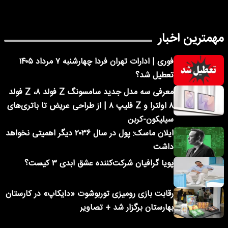
مهمترین اخبار
فوری | ادارات تهران فردا چهارشنبه ۷ مرداد ۱۴۰۵
تعطیل شد؟
معرفی سه مدل جدید سامسونگ Z فولد ۸، Z فولد
۸ اولترا و Z فلیپ ۸ | از طراحی عریض تا باتری‌های
سیلیکون-کربن
ایلان ماسک: پول در سال ۲۰۳۶ دیگر اهمیتی نخواهد
داشت
پویا گرافیان شرکت‌کننده عشق ابدی ۳ کیست؟
رقابت بازی رومیزی توربوشوت «دایکاپ» در کارستان
بهارستان برگزار شد + تصاویر