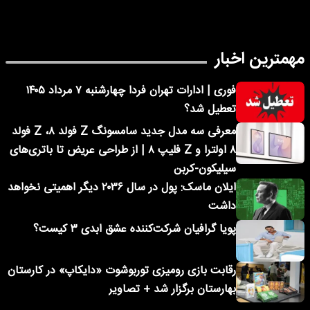
مهمترین اخبار
فوری | ادارات تهران فردا چهارشنبه ۷ مرداد ۱۴۰۵
تعطیل شد؟
معرفی سه مدل جدید سامسونگ Z فولد ۸، Z فولد
۸ اولترا و Z فلیپ ۸ | از طراحی عریض تا باتری‌های
سیلیکون-کربن
ایلان ماسک: پول در سال ۲۰۳۶ دیگر اهمیتی نخواهد
داشت
پویا گرافیان شرکت‌کننده عشق ابدی ۳ کیست؟
رقابت بازی رومیزی توربوشوت «دایکاپ» در کارستان
بهارستان برگزار شد + تصاویر