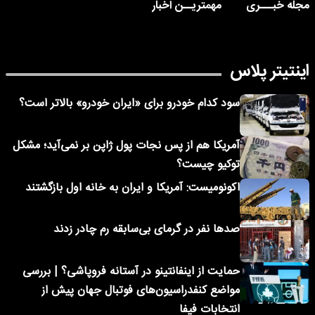
مجله خبـــری
مهمتریــن اخبار
اینتیتر پلاس
سود کدام خودرو برای «ایران خودرو» بالاتر است؟
آمریکا هم از پس نجات پول ژاپن بر نمی‌آید؛ مشکل
توکیو چیست؟
اکونومیست: آمریکا و ایران به خانه اول بازگشتند
صدها نفر در گرمای بی‌سابقه رم چادر زدند
حمایت از اینفانتینو در آستانه فروپاشی؟ | بررسی
مواضع کنفدراسیون‌های فوتبال جهان پیش از
انتخابات فیفا