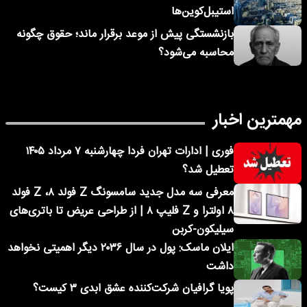
استیبل‌کوین‌ها
بازنشستگی پیش از موعد برقرار ماند؛ حقوق چگونه
محاسبه می‌شود؟
مهمترین اخبار
فوری | ادارات تهران فردا چهارشنبه ۷ مرداد ۱۴۰۵
تعطیل شد؟
معرفی سه مدل جدید سامسونگ Z فولد ۸، Z فولد
۸ اولترا و Z فلیپ ۸ | از طراحی عریض تا باتری‌های
سیلیکون-کربن
ایلان ماسک: پول در سال ۲۰۳۶ دیگر اهمیتی نخواهد
داشت
پویا گرافیان شرکت‌کننده عشق ابدی ۳ کیست؟