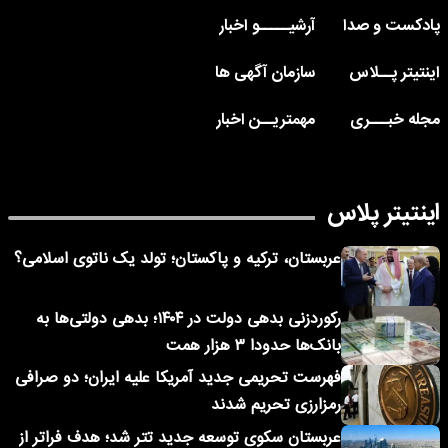
پادکست و صدا
آرشیـــــو اخبار
اینتیتر پــلاس
سازمان آگهی ها
مجله خبـــری
مهمتریــن اخبار
اینتیتر پلاس
عربستان، ترکیه و پاکستان؛ تولد یک ناتوی اسلامی؟
رکوردزنی بدهی دولت در ۱۴۰۴؛ بدهی دولتی‌ها به
بانک‌ها حدودا ۳ هزار همت
فهرست تحریمی جدید آمریکا علیه ایران؛ دو صرافی
رمزارزی تحریم شدند
عربستان سکوی توسعه جدید تتر شد؛ هدف فراتر از