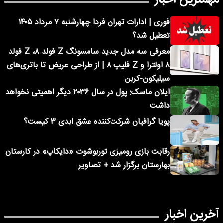
فوری | ادارات تهران فردا چهارشنبه ۷ مرداد ۱۴۰۵
تعطیل شد؟
معرفی سه مدل جدید سامسونگ Z فولد ۸، Z فولد
۸ اولترا و Z فلیپ ۸ | از طراحی عریض تا باتری‌های
سیلیکون-کربن
ایلان ماسک: پول در سال ۲۰۳۶ دیگر اهمیتی نخواهد
داشت
پویا گرافیان شرکت‌کننده عشق ابدی ۳ کیست؟
رقابت بازی رومیزی توربوشوت «دایکاپ» در کارستان
بهارستان برگزار شد + تصاویر
آخرین اخبار