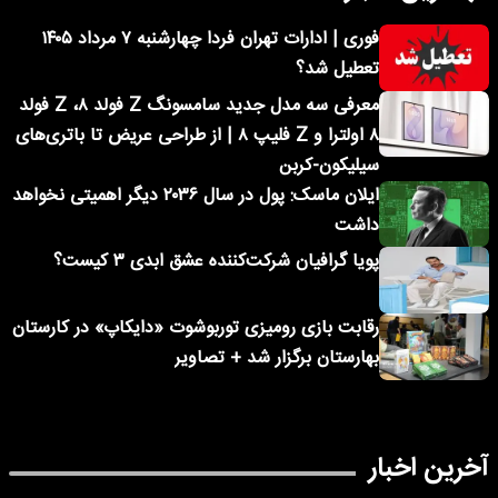
فوری | ادارات تهران فردا چهارشنبه ۷ مرداد ۱۴۰۵
تعطیل شد؟
معرفی سه مدل جدید سامسونگ Z فولد ۸، Z فولد
۸ اولترا و Z فلیپ ۸ | از طراحی عریض تا باتری‌های
سیلیکون-کربن
ایلان ماسک: پول در سال ۲۰۳۶ دیگر اهمیتی نخواهد
داشت
پویا گرافیان شرکت‌کننده عشق ابدی ۳ کیست؟
رقابت بازی رومیزی توربوشوت «دایکاپ» در کارستان
بهارستان برگزار شد + تصاویر
آخرین اخبار