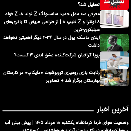
تعطیل شد؟
معرفی سه مدل جدید سامسونگ Z فولد ۸، Z فولد
۸ اولترا و Z فلیپ ۸ | از طراحی عریض تا باتری‌های
سیلیکون-کربن
ایلان ماسک: پول در سال ۲۰۳۶ دیگر اهمیتی نخواهد
داشت
پویا گرافیان شرکت‌کننده عشق ابدی ۳ کیست؟
رقابت بازی رومیزی توربوشوت «دایکاپ» در کارستان
بهارستان برگزار شد + تصاویر
آخرین اخبار
وضعیت هوای فردا کرمانشاه یکشنبه ۱۸ مرداد ۱۴۰۵ | پیش بینی آب
و هوا کرمانشاه در ۲۴ ساعت آینده + هواشناسی کرمانشاه